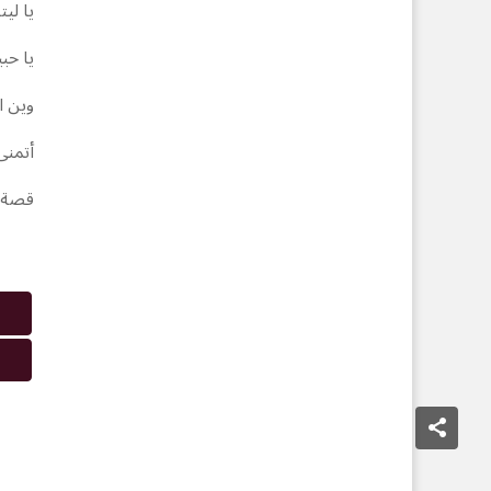
يا لي
يا حب
وين ا
أتمنى
قصة ح