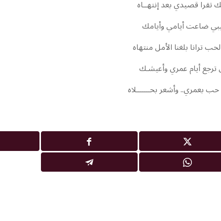
تك تقرا قصيدي بعد إنتهــاه
يبي ضاعت أيامي وأيامك
لحب ترانا بلغنا الأمل منتهاه
 ترجع أيام عمري وأعيشـك
ب بعمري.. وأشعر بحـــــــلاه