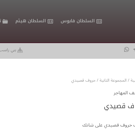
السلطان قابوس
السلطان هيثم
ت
بني راسب
ية
/
المجموعة الثانية
/
حروف قصيدي
 المهاجر
ف قصيدي
 حروف قصيدي على شانك